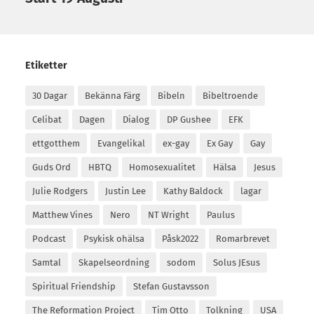
Etiketter
30 Dagar
Bekänna Färg
Bibeln
Bibeltroende
Celibat
Dagen
Dialog
DP Gushee
EFK
ettgotthem
Evangelikal
ex-gay
Ex Gay
Gay
Guds Ord
HBTQ
Homosexualitet
Hälsa
Jesus
Julie Rodgers
Justin Lee
Kathy Baldock
lagar
Matthew Vines
Nero
NT Wright
Paulus
Podcast
Psykisk ohälsa
Påsk2022
Romarbrevet
Samtal
Skapelseordning
sodom
Solus JEsus
Spiritual Friendship
Stefan Gustavsson
The Reformation Project
Tim Otto
Tolkning
USA